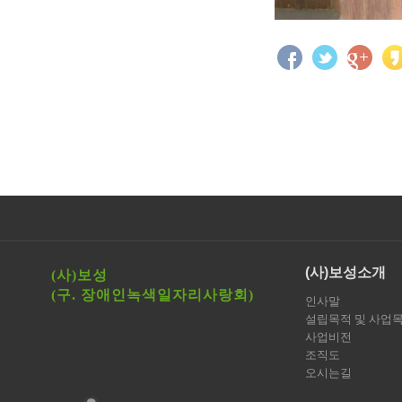
(사)보성소개
(사)보성
(구. 장애인녹색일자리사랑회)
인사말
설립목적 및 사업
사업비전
조직도
오시는길