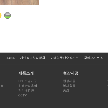
HOME
개인정보처리방침
이메일무단수집거부
찾아오시는 길
제품소개
현장시공
LED조명기구
현장시공
목표
위생관리용역
봉사활동
전기배전반
총회
CCTV