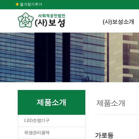
즐겨찾기추가
(사)보성소개
제품소개
제품소개
LED조명기구
위생관리용역
가로등